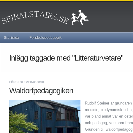
Startsida
Förskolepedagogik
Inlägg taggade med "Litteraturvetare"
FÖRSKOLEPEDAGOGIK
Waldorfpedagogiken
Rudolf Steiner är grundaren
medicin, biodynamisk odlin
var bland annat var en österri
och pedagog, verksam framf
Grunden till waldorfpedagogi