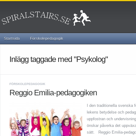
Startsida
Förskolepedagogik
Inlägg taggade med "Psykolog"
FÖRSKOLEPEDAGOGIK
Reggio Emilia-pedagogiken
I den traditionella svenska
lekens betydelse och pedago
uppfostran och undervisning
önskar påverka det uppväxa
sätt. Reggio Emilia-pedag