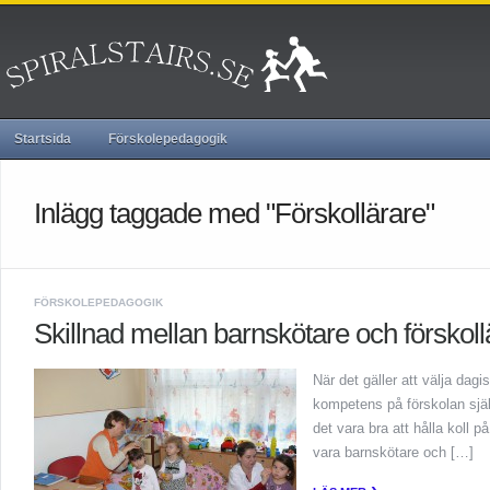
Startsida
Förskolepedagogik
Inlägg taggade med "Förskollärare"
FÖRSKOLEPEDAGOGIK
Skillnad mellan barnskötare och förskoll
När det gäller att välja dagi
kompetens på förskolan själv
det vara bra att hålla koll p
vara barnskötare och […]