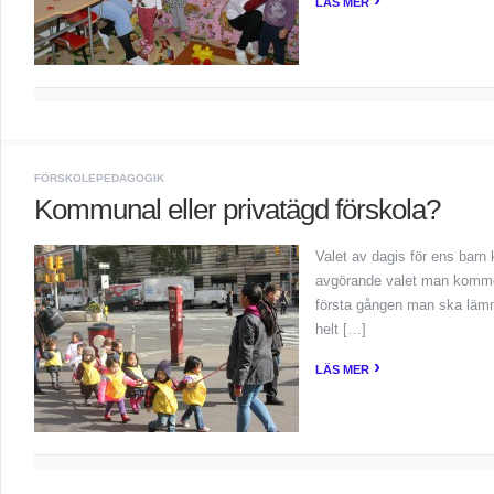
›
LÄS MER
FÖRSKOLEPEDAGOGIK
Kommunal eller privatägd förskola?
Valet av dagis för ens bar
avgörande valet man kommer a
första gången man ska lämna
helt […]
›
LÄS MER