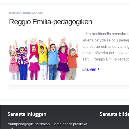
FÖRSKOLEPEDAGOGIK
Reggio Emilia-pedagogiken
I den traditionella svenska
lekens betydelse och pedago
uppfostran och undervisning
önskar påverka det uppväxa
sätt. Reggio Emilia-pedag
›
LÄS MER
Senaste inläggen
Senaste bild
Naturpedagogik i förskolan – fördelar och praktiska