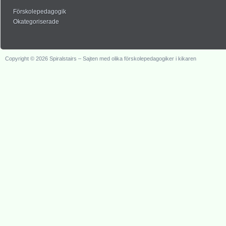
Förskolepedagogik
Okategoriserade
Copyright © 2026 Spiralstairs – Sajten med olika förskolepedagogiker i kikaren