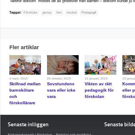
”farbror doktorn” möttes de av protester från barnen – doktorn kunde ju li
Taggar:
Förskolor
genus
hen
neutral
Pedagogik
Fler artiklar
4 mars, 2016
24 oktober, 2015
12 januari, 2015
23 janua
Skillnad mellan
Sovstundens
Vikten av rätt
Komm
barnskötare
vara eller icke
pedagogik för
eller 
och
vara
förskolan
försk
förskollärare
Senaste inläggen
Senaste bild