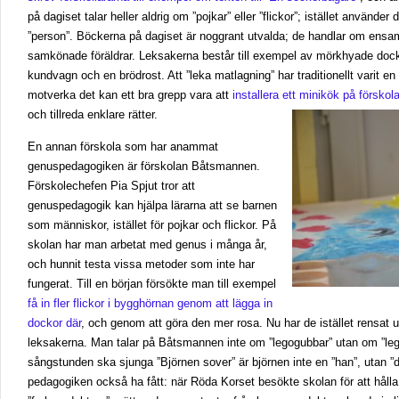
på dagiset talar heller aldrig om ”pojkar” eller ”flickor”; istället använde
”person”. Böckerna på dagiset är noggrant utvalda; de handlar om ens
samkönade föräldrar. Leksakerna består till exempel av mörkhyade dockor
kundvagn och en brödrost. Att ”leka matlagning” har traditionellt varit en
motverka det kan ett bra grepp vara att
installera ett minikök på förskol
och tillreda enklare rätter.
En annan förskola som har anammat
genuspedagogiken är förskolan Båtsmannen.
Förskolechefen Pia Spjut tror att
genuspedagogik kan hjälpa lärarna att se barnen
som människor, istället för pojkar och flickor. På
skolan har man arbetat med genus i många år,
och hunnit testa vissa metoder som inte har
fungerat. Till en början försökte man till exempel
få in fler flickor i bygghörnan genom att lägga in
dockor där
, och genom att göra den mer rosa. Nu har de istället rensat 
leksakerna. Man talar på Båtsmannen inte om ”legogubbar” utan om ”leg
sångstunden ska sjunga ”Björnen sover” är björnen inte en ”han”, utan ”
pedagogiken också ha fått: när Röda Korset besökte skolan för att hålla