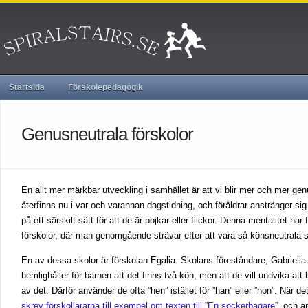
Startsida
Förskolepedagogik
Genusneutrala förskolor
En allt mer märkbar utveckling i samhället är att vi blir mer och mer 
återfinns nu i var och varannan dagstidning, och föräldrar anstränger sig 
på ett särskilt sätt för att de är pojkar eller flickor. Denna mentalitet har 
förskolor, där man genomgående strävar efter att vara så könsneutrala 
En av dessa skolor är förskolan Egalia. Skolans föreståndare, Gabriella
hemlighåller för barnen att det finns två kön, men att de vill undvika att
av det. Därför använder de ofta ”hen” istället för ”han” eller ”hon”. När de
skrev förskollärarna till exempel om texten till ”En sockerbagare”
, och än