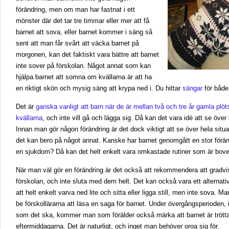
förändring, men om man har fastnat i ett
mönster där det tar tre timmar eller mer att få
barnet att sova, eller barnet kommer i säng så
sent att man får svårt att väcka barnet på
morgonen, kan det faktiskt vara bättre att barnet
inte sover på förskolan. Något annat som kan
hjälpa barnet att somna om kvällarna är att ha
en riktigt skön och mysig säng att krypa ned i. Du hittar
sängar
för både
Det är
ganska vanligt att barn när de är mellan två och tre år gamla plöt
kvällarna
, och inte vill gå och lägga sig. Då kan det vara idé att se öv
Innan man gör någon förändring är det dock viktigt att se över hela sit
det kan bero på något annat. Kanske har barnet genomgått en stor förändr
en sjukdom? Då kan det helt enkelt vara omkastade rutiner som är bove
När man väl gör en förändring är det också att rekommendera att gradv
förskolan, och inte sluta med dem helt. Det kan också vara ett alternati
att helt enkelt varva ned lite och sitta eller ligga still, men inte sova. M
be förskollärarna att läsa en saga för barnet. Under övergångsperioden
som det ska, kommer man som förälder också märka att barnet är trötta
eftermiddagarna. Det är naturligt, och inget man behöver oroa sig för.