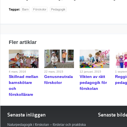
Taggar:
Barn
Förskolor
Pedagogik
Fler artiklar
4 mars, 2016
22 mars, 2015
12 januari, 2015
1 septem
Skillnad mellan
Genusneutrala
Vikten av rätt
Reggi
barnskötare
förskolor
pedagogik för
pedag
och
förskolan
förskollärare
Senaste inläggen
Senaste bild
Naturpedagogik i förskolan – fördelar och praktiska